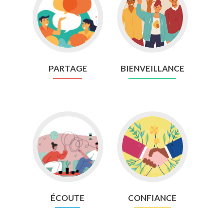
to
to
Partage
Bienveillance
PARTAGE
BIENVEILLANCE
Go
Go
to
to
écoute
Confiance
ÉCOUTE
CONFIANCE