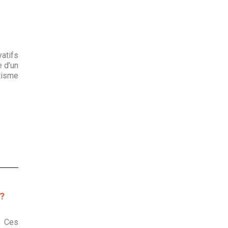
atifs
e d’un
tisme
?
. Ces