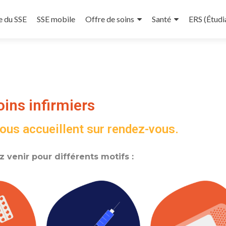
e du SSE
SSE mobile
Offre de soins
Santé
ERS (Étudia
oins infirmiers
ous accueillent sur rendez-vous.
 venir pour différents motifs :